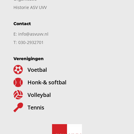
Historie ASV UVV
Contact
E: info@asvuvv.nl
T: 030-2932701
Verenigingen

Voetbal

Honk-& softbal

Volleybal

Tennis