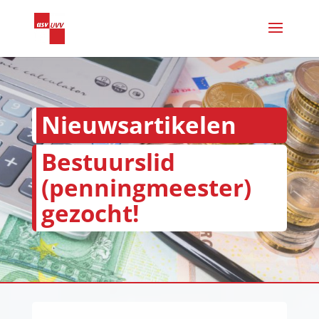
Nieuwsartikelen
Bestuurslid
(penningmeester)
gezocht!