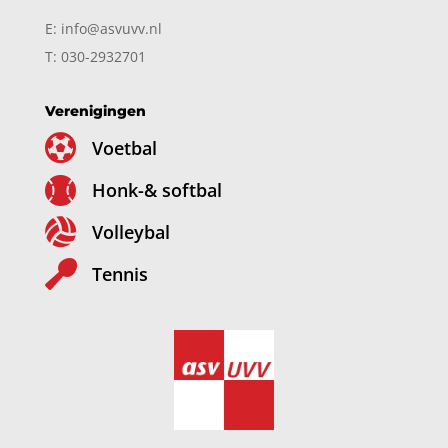
E: info@asvuvv.nl
T: 030-2932701
Verenigingen

Voetbal

Honk-& softbal

Volleybal

Tennis