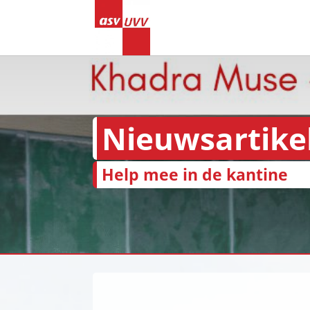
Nieuwsartike
Help mee in de kantine