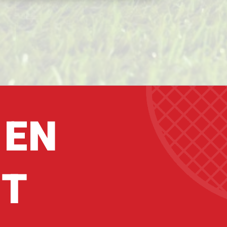
 EN
IT