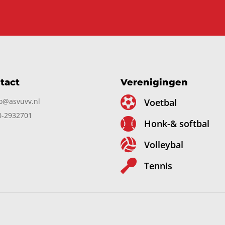
tact
Verenigingen

fo@asvuvv.nl
Voetbal
0-2932701

Honk-& softbal

Volleybal

Tennis