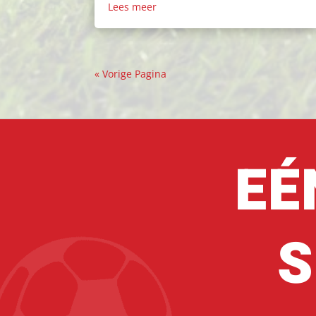
Lees meer
« Vorige Pagina
EÉ
S