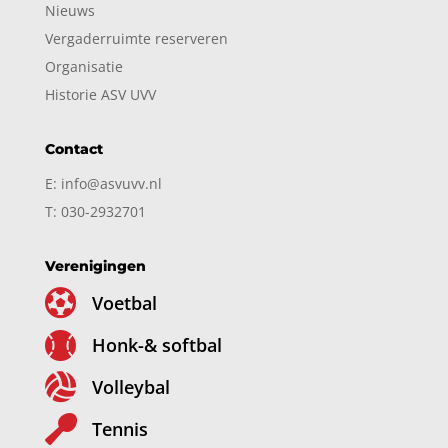
Nieuws
Vergaderruimte reserveren
Organisatie
Historie ASV UVV
Contact
E: info@asvuvv.nl
T: 030-2932701
Verenigingen

Voetbal

Honk-& softbal

Volleybal

Tennis